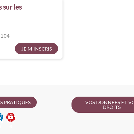
 sur les
 104
JE M'INSCRIS
S PRATIQUES
VOS DONNÉES ET V
DROITS
n
You
ed
tub
n
e