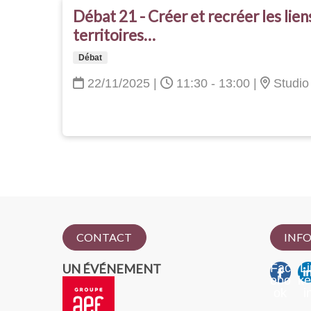
Débat 21 - Créer et recréer les liens
territoires…
Débat
22/11/2025
|
11:30 - 13:00
|
Studio
CONTACT
INFO
UN ÉVÉNEMENT
Fac
Li
ebo
k
ok
i