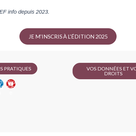
EF info depuis 2023.
JE M'INSCRIS À L'ÉDITION 2025
S PRATIQUES
VOS DONNÉES ET V
DROITS
n
You
ed
tub
n
e