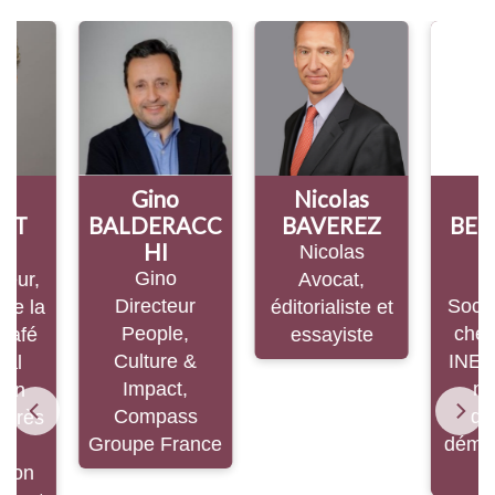
Gino
Nicolas
Marie
BALDERACC
BAVEREZ
BERGST
HI
M
Nicolas
Gino
Marie
Avocat,
Directeur
Sociologue
éditorialiste et
People,
chercheus
essayiste
Culture &
INED (Insti
Impact,
national
Compass
d’étude
Groupe France
démograph
es)