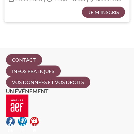
JE M'INSCRIS
CONTACT
INFOS PRATIQUES
VOS DONNÉES ET VOS DROITS
UN ÉVÉNEMENT
Fac
Lin
You
ebo
ked
tub
ok
in
e