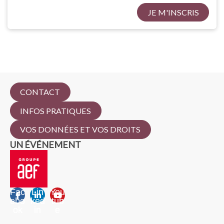
JE M'INSCRIS
CONTACT
INFOS PRATIQUES
VOS DONNÉES ET VOS DROITS
UN ÉVÉNEMENT
Fac
Lin
You
ebo
ked
tub
ok
in
e