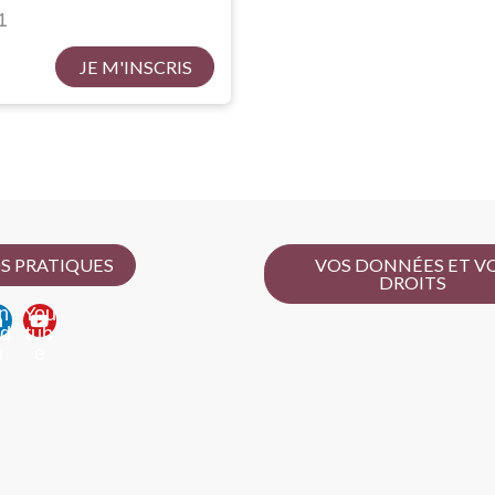
1
JE M'INSCRIS
S PRATIQUES
VOS DONNÉES ET V
DROITS
n
You
ed
tub
n
e