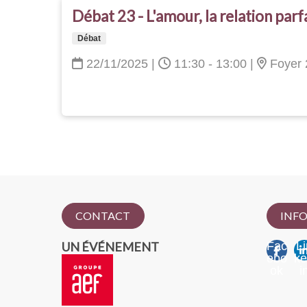
Débat 23 - L'amour, la relation parfa
Débat
22/11/2025
|
11:30 - 13:00
|
Foyer 
CONTACT
INFO
UN ÉVÉNEMENT
Fac
Li
ebo
k
ok
i