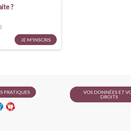
ite ?
2
JE M'INSCRIS
S PRATIQUES
VOS DONNÉES ET V
DROITS
n
You
ed
tub
n
e